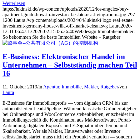
Weiterlesen
https://lukinski.de/wp-content/uploads/2020/12/los-angeles-buy-
apartment-guide-how-to-invest-real-estate-usa-living-room-.jpg
797
1200
Laura
/wp-content/uploads/2024/04/lukinski-logo-real-estate-
investment-germany-house-villa-off-market-clean.svg
Laura
2020-
12-11 06:47:13
2026-02-15 06:26:40
Webdesign Immobilienmakler:
So bekommen Sie die beste Immobilien Website – Ratgeber
E-Business: Elektronischer Handel im
Unternehmen – Selbstständig machen Teil
16
11. Oktober 2019
/
in
Agentur
,
Immobilie
,
Makler
,
Ratgeber
/
von
Laura
E-Business für Immobilienprofis — vom digitalen CRM bis zur
automatisierten Lead-Pipeline. Während klassische Gründerratgeber
bei Onlineshops und WooCommerce stehenbleiben, entscheidet im
Immobiliengeschäft die Kombination aus Maklersoftware, Portal-
Anbindung, digitalen Exposés und E-Signatur über Tempo und
Skalierbarkeit. Wer als Makler, Hausverwalter oder Investor
selbstständig startet, muss nicht ein Produkt verkaufen — sondern