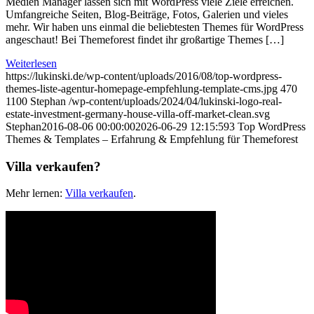
Medien Manager lassen sich mit WordPress viele Ziele erreichen.
Umfangreiche Seiten, Blog-Beiträge, Fotos, Galerien und vieles
mehr. Wir haben uns einmal die beliebtesten Themes für WordPress
angeschaut! Bei Themeforest findet ihr großartige Themes […]
Weiterlesen
https://lukinski.de/wp-content/uploads/2016/08/top-wordpress-
themes-liste-agentur-homepage-empfehlung-template-cms.jpg
470
1100
Stephan
/wp-content/uploads/2024/04/lukinski-logo-real-
estate-investment-germany-house-villa-off-market-clean.svg
Stephan
2016-08-06 00:00:00
2026-06-29 12:15:59
3 Top WordPress
Themes & Templates – Erfahrung & Empfehlung für Themeforest
Villa verkaufen?
Mehr lernen:
Villa verkaufen
.