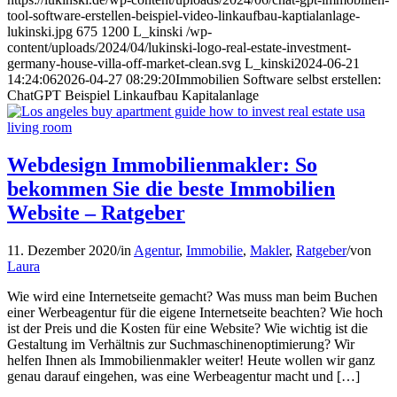
tool-software-erstellen-beispiel-video-linkaufbau-kaptialanlage-
lukinski.jpg
675
1200
L_kinski
/wp-
content/uploads/2024/04/lukinski-logo-real-estate-investment-
germany-house-villa-off-market-clean.svg
L_kinski
2024-06-21
14:24:06
2026-04-27 08:29:20
Immobilien Software selbst erstellen:
ChatGPT Beispiel Linkaufbau Kapitalanlage
Webdesign Immobilienmakler: So
bekommen Sie die beste Immobilien
Website – Ratgeber
11. Dezember 2020
/
in
Agentur
,
Immobilie
,
Makler
,
Ratgeber
/
von
Laura
Wie wird eine Internetseite gemacht? Was muss man beim Buchen
einer Werbeagentur für die eigene Internetseite beachten? Wie hoch
ist der Preis und die Kosten für eine Website? Wie wichtig ist die
Gestaltung im Verhältnis zur Suchmaschinenoptimierung? Wir
helfen Ihnen als Immobilienmakler weiter! Heute wollen wir ganz
genau darauf eingehen, was eine Werbeagentur macht und […]