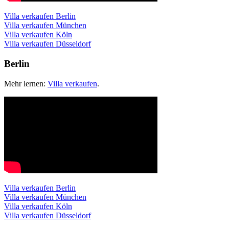
Villa verkaufen Berlin
Villa verkaufen München
Villa verkaufen Köln
Villa verkaufen Düsseldorf
Berlin
Mehr lernen:
Villa verkaufen
.
Villa verkaufen Berlin
Villa verkaufen München
Villa verkaufen Köln
Villa verkaufen Düsseldorf