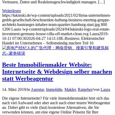
Vertrauen, Daten und Reaktionsgeschwindigkeit managen. […]
Weiterlesen
https://lukinski.de/wp-content/uploads/2021/02/firma-unternehmen-
gmbh-gesellschaft-beschraenkte-haftung-business-meeting-gruppe-
architekt-bautraeger-inhaber-team-quartier-hamburg-start.jpg
800
1200
Laura
/wp-content/uploads/2024/04/lukinski-logo-real-estate-
investment-germany-house-villa-off-market-clean.svg
Laura
2019-
10-11 07:00:30
2026-04-27 14:11:18
E-Business: Elektronischer
Handel im Unternehmen – Selbstständig machen Teil 16
Beste Immobilienmakler Website:
Internetseite & Webdesign selber machen
statt Werbeagentur
14. März 2019
/
in
Agentur
,
Immobilie
,
Makler
,
Ratgeber
/
von
Laura
Die eigene Internetseite? Für viele Immobilienmakler hört sich das
nach viel Aufwand oder aber auch nach einer teuren Werbeagentur
an. Dabei gibt es viele (fast) kostenlose Alternativen, die Sie
verwenden können, um eine eigene Online Präsenz für Ihre