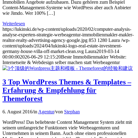
Immobilien Angebote aufzubauen. Dazu gehören zum Beispiel
Content-Management-Systeme wie WordPress aber auch Anbieter
wie Jimdo. Wer 100% […]
Weiterlesen
https://lukinski.de/wp-content/uploads/2020/02/computer-analysis-
analyse-experten-strategie-werbeagentur-immobilienmakler-makler-
realtor-realty-advertising-agency-google.jpg
853
1280
Laura
/wp-
content/uploads/2024/04/lukinski-logo-real-estate-investment-
germany-house-villa-off-market-clean.svg
Laura
2019-03-14
00:00:00
2026-06-29 12:15:20
Beste Immobilienmakler Website:
Internetseite & Webdesign selber machen statt Werbeagentur
3 Top WordPress Themes & Templates –
Erfahrung & Empfehlung für
Themeforest
6. August 2016
/
in
Agentur
/
von
Stephan
WordPress! Das beliebteste Content Management System zieht mit
seinem umfangreiche Funktionen viele Werbeagenturen und
Unternehmen in seinem Bann. Auch ohne einen professionellen