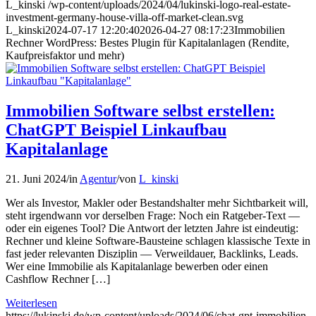
L_kinski
/wp-content/uploads/2024/04/lukinski-logo-real-estate-
investment-germany-house-villa-off-market-clean.svg
L_kinski
2024-07-17 12:20:40
2026-04-27 08:17:23
Immobilien
Rechner WordPress: Bestes Plugin für Kapitalanlagen (Rendite,
Kaufpreisfaktor und mehr)
Immobilien Software selbst erstellen:
ChatGPT Beispiel Linkaufbau
Kapitalanlage
21. Juni 2024
/
in
Agentur
/
von
L_kinski
Wer als Investor, Makler oder Bestandshalter mehr Sichtbarkeit will,
steht irgendwann vor derselben Frage: Noch ein Ratgeber-Text —
oder ein eigenes Tool? Die Antwort der letzten Jahre ist eindeutig:
Rechner und kleine Software-Bausteine schlagen klassische Texte in
fast jeder relevanten Disziplin — Verweildauer, Backlinks, Leads.
Wer eine Immobilie als Kapitalanlage bewerben oder einen
Cashflow Rechner […]
Weiterlesen
https://lukinski.de/wp-content/uploads/2024/06/chat-gpt-immobilien-