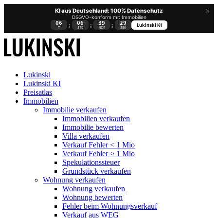
×
KI aus Deutschland: 100% Datenschutz
DSGVO-konform mit Immobilien
06
06
39
29
:
:
:
Lukinski KI
T
STD
MIN
SEK
Lukinski
Lukinski KI
Preisatlas
Immobilien
Immobilie verkaufen
Immobilien verkaufen
Immobilie bewerten
Villa verkaufen
Verkauf Fehler < 1 Mio
Verkauf Fehler > 1 Mio
Spekulationssteuer
Grundstück verkaufen
Wohnung
verkaufen
Wohnung verkaufen
Wohnung bewerten
Fehler beim Wohnungsverkauf
Verkauf aus WEG